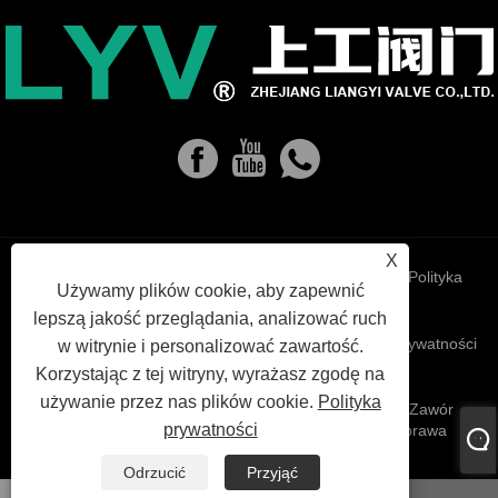
X
Links
Sitemap
RSS
XML
Polityka
Używamy plików cookie, aby zapewnić
lepszą jakość przeglądania, analizować ruch
prywatności
w witrynie i personalizować zawartość.
Korzystając z tej witryny, wyrażasz zgodę na
używanie przez nas plików cookie.
Polityka
Copyright © 2023 Zhejiang Liangyi Valve Co., Ltd. - Zawór
prywatności
globalny, zawór kulowy, zawór odlewu - wszystkie prawa
zastrzeżone.
Odrzucić
Przyjąć